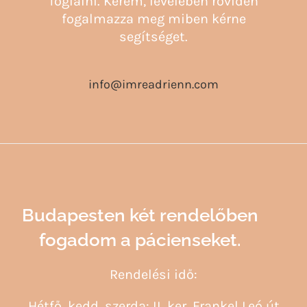
foglalni.
Kérem, levelében röviden
fogalmazza meg miben kérne
segítséget.
info@imreadrienn.com
Budapesten két rendelőben
fogadom a pácienseket.
Rendelési idő:
Hétfő, kedd, szerda: II. ker. Frankel Leó út