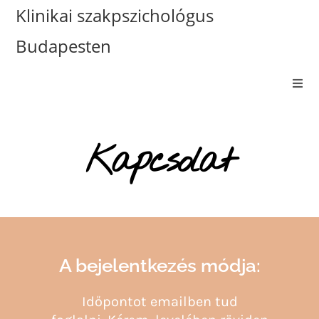
Klinikai szakpszichológus
Budapesten
Kapcsolat
A bejelentkezés módja:
Időpontot emailben tud