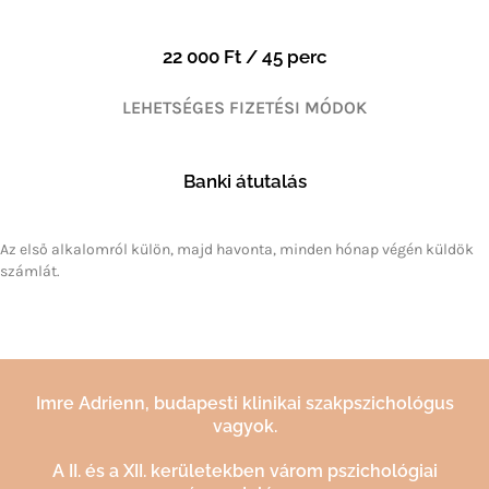
22 000 Ft / 45 perc
LEHETSÉGES FIZETÉSI MÓDOK
Banki átutalás
Az első alkalomról külön, majd havonta, minden hónap végén küldök
számlát.
Imre Adrienn, budapesti klinikai szakpszichológus
vagyok.
A II. és a XII. kerületekben várom pszichológiai