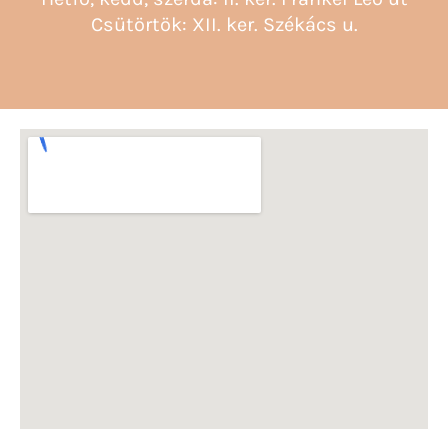
Csütörtök: XII. ker. Székács u.