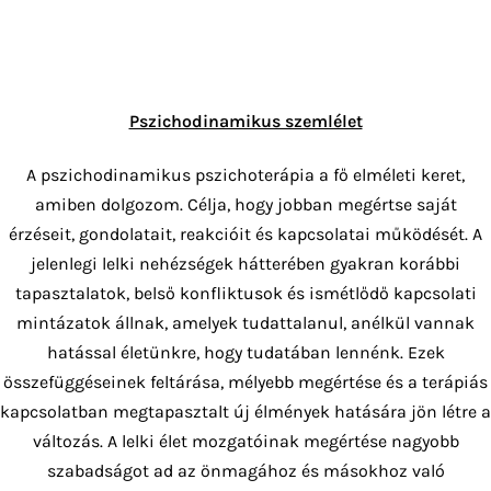
Pszichodinamikus szemlélet
A pszichodinamikus pszichoterápia a fő elméleti keret,
amiben dolgozom. Célja, hogy jobban megértse saját
érzéseit, gondolatait, reakcióit és kapcsolatai működését. A
jelenlegi lelki nehézségek hátterében gyakran korábbi
tapasztalatok, belső konfliktusok és ismétlődő kapcsolati
mintázatok állnak, amelyek tudattalanul, anélkül vannak
hatással életünkre, hogy tudatában lennénk. Ezek
összefüggéseinek feltárása, mélyebb megértése és a terápiás
kapcsolatban megtapasztalt új élmények hatására jön létre a
változás. A lelki élet mozgatóinak megértése nagyobb
szabadságot ad az önmagához és másokhoz való