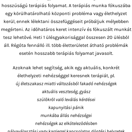
hosszúságú terápiás folyamat. A terápiás munka fókuszába
egy körülhatárolható központi probléma vagy élethelyzet
kerül, ennek lélektani összefüggéseit próbáljuk mélyebben
megérteni. Az időhatáros keret intenzív és fókuszált munkát
tesz lehetővé. Heti 1 ülésgyakorisággal összesen 20 ülésből
áll. Régóta fennálló ill. több életterületet átható problémák
esetén hosszabb terápiás folyamat javasolt.
Azoknak lehet segítség, akik egy aktuális, konkrét
élethelyzeti nehézséggel keresnek terápiát, pl.
új életszakasz miatti változásból fakadó nehézségek
aktuális veszteség, gyász
szülőkről való leválás kérdései
kapunyitási pánik
munkába állás nehézségei
nehézségek az elköteleződésben
pályaválasztási vagy karrierrel kapcsolatos döntési helyzetek