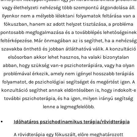
vagy élethelyzeti nehézség több szempontú átgondolása áll.
Ilyenkor nem a mélyebb lélektani folyamatok feltárása van a
fókuszban, hanem az adott helyzet tisztázása, a probléma
pontosabb megfogalmazása és a továbblépés lehetőségeinek
feltérképezése. Már önmagában az is segíthet, ha a nehézség
szavakba önthető és jobban átláthatóvá válik. A konzultáció
elsősorban akkor lehet hasznos, ha valaki bizonytalan
abban, hogy szükség van-e pszichoterápiára, vagy ha olyan
problémával érkezik, amely nem igényel hosszabb terápiás
folyamatot, de pszichológiai segítséget és megértést igen. A
konzultáció segíthet annak eldöntésében is, hogy indokolt-e
további pszichoterápia, és ha igen, milyen irányú segítség
lenne a legmegfelelőbb.
Időhatáros pszichodinamikus terápia/rövidterápia
A rövidterápia egy fókuszált, előre meghatározott