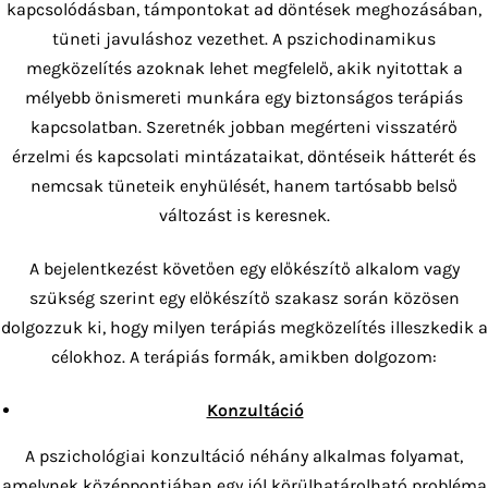
kapcsolódásban, támpontokat ad döntések meghozásában,
tüneti javuláshoz vezethet. A pszichodinamikus
megközelítés azoknak lehet megfelelő, akik nyitottak a
mélyebb önismereti munkára egy biztonságos terápiás
kapcsolatban. Szeretnék jobban megérteni visszatérő
érzelmi és kapcsolati mintázataikat, döntéseik hátterét és
nemcsak tüneteik enyhülését, hanem tartósabb belső
változást is keresnek.
A bejelentkezést követően egy előkészítő alkalom vagy
szükség szerint egy előkészítő szakasz során közösen
dolgozzuk ki, hogy milyen terápiás megközelítés illeszkedik a
célokhoz. A terápiás formák, amikben dolgozom:
Konzultáció
A pszichológiai konzultáció néhány alkalmas folyamat,
amelynek középpontjában egy jól körülhatárolható probléma