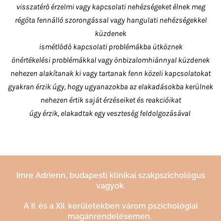
visszatérő érzelmi vagy kapcsolati nehézségeket élnek meg
régóta fennálló szorongással vagy hangulati nehézségekkel
küzdenek
ismétlődő kapcsolati problémákba ütköznek
önértékelési problémákkal vagy önbizalomhiánnyal küzdenek
nehezen alakítanak ki vagy tartanak fenn közeli kapcsolatokat
gyakran érzik úgy, hogy ugyanazokba az elakadásokba kerülnek
nehezen értik saját érzéseiket és reakcióikat
úgy érzik, elakadtak egy veszteség feldolgozásával
Imre Adrienn, budapesti klinikai szakpszichológus
vagyok.
A II. és a XII. kerületekben várom pszichológiai
magánrendelésemen.