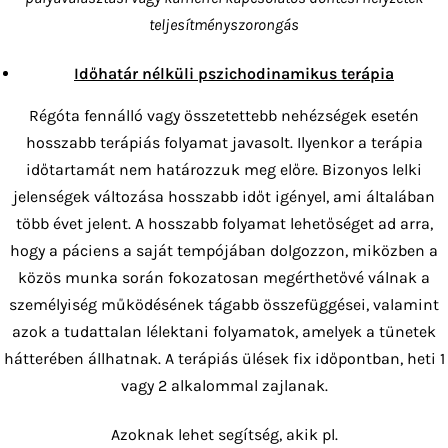
teljesítményszorongás
Időhatár nélküli pszichodinamikus terápia
Régóta fennálló vagy összetettebb nehézségek esetén
hosszabb terápiás folyamat javasolt. Ilyenkor a terápia
időtartamát nem határozzuk meg előre. Bizonyos lelki
jelenségek változása hosszabb időt igényel, ami általában
több évet jelent. A hosszabb folyamat lehetőséget ad arra,
hogy a páciens a saját tempójában dolgozzon, miközben a
közös munka során fokozatosan megérthetővé válnak a
személyiség működésének tágabb összefüggései, valamint
azok a tudattalan lélektani folyamatok, amelyek a tünetek
hátterében állhatnak. A terápiás ülések fix időpontban, heti 1
vagy 2 alkalommal zajlanak.
Azoknak lehet segítség, akik pl.